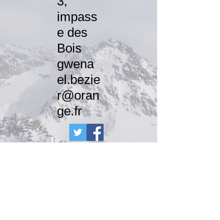
3,
impass
e des
Bois
gwena
el.bezie
r@oran
ge.fr
Contactez-Nous