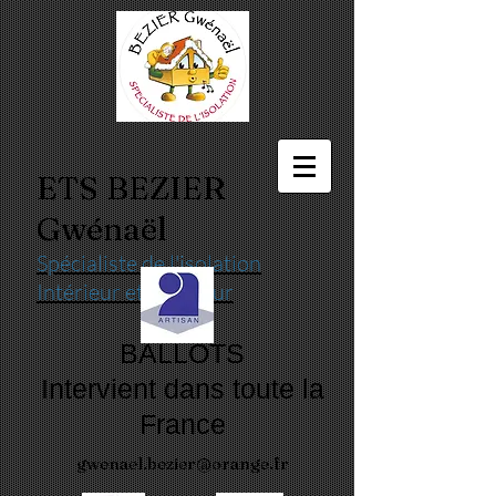
ETS BEZIER
Gwénaël
Spécialiste de l'isolation
Intérieur et extérieur
BALL
OTS
Intervient dans toute la
France
gwenael.bezier@orange.fr